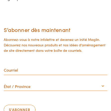
chosen
chosen
on
on
the
the
product
product
S’abonner dès maintenant
page
page
Abonnez-vous à notre infolettre et devenez un initié Maglin.
Découvrez nos nouveaux produits et nos idées d'aménagement
de site directement dans votre boîte de courriels.
Courriel
État
/
Province
S’ABONNER