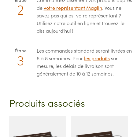
Commandez aisément vos produits auprès
Étape
de
votre représentant Maglin
. Vous ne
savez pas qui est votre représentant ?
Utilisez notre outil en ligne et trouvez-le
dès aujourd'hui !
Les commandes standard seront livrées en
Étape
6 à 8 semaines. Pour
les produits
sur
mesure, les délais de livraison sont
généralement de 10 à 12 semaines.
Produits associés
This
This
product
product
has
has