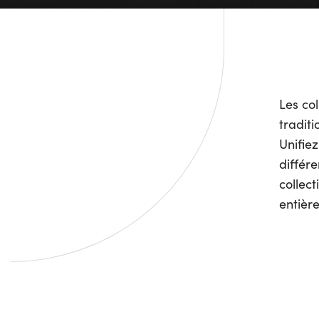
Les col
tradit
Unifie
différ
collec
entièr