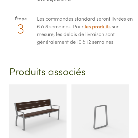
Les commandes standard seront livrées en
Étape
6 à 8 semaines. Pour
les produits
sur
mesure, les délais de livraison sont
généralement de 10 à 12 semaines.
Produits associés
This
This
product
product
has
has
multiple
multiple
variants.
variants.
The
The