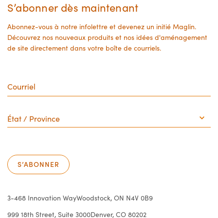
product
product
S’abonner dès maintenant
page
page
Abonnez-vous à notre infolettre et devenez un initié Maglin.
Découvrez nos nouveaux produits et nos idées d'aménagement
de site directement dans votre boîte de courriels.
Courriel
État
/
Province
S’ABONNER
3-468 Innovation Way
Woodstock, ON N4V 0B9
999 18th Street, Suite 3000
Denver, CO 80202