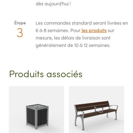
dès aujourd'hui !
Les commandes standard seront livrées en
Étape
6 à 8 semaines. Pour
les produits
sur
mesure, les délais de livraison sont
généralement de 10 à 12 semaines.
Produits associés
This
This
product
product
has
has
multiple
multiple
variants.
variants.
The
The