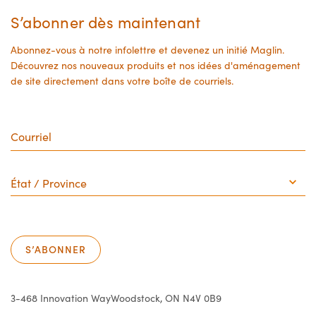
product
product
S’abonner dès maintenant
page
page
Abonnez-vous à notre infolettre et devenez un initié Maglin.
Découvrez nos nouveaux produits et nos idées d'aménagement
de site directement dans votre boîte de courriels.
Courriel
État
/
Province
S’ABONNER
3-468 Innovation Way
Woodstock, ON N4V 0B9