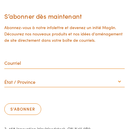
the
the
product
product
S’abonner dès maintenant
page
page
Abonnez-vous à notre infolettre et devenez un initié Maglin.
Découvrez nos nouveaux produits et nos idées d'aménagement
de site directement dans votre boîte de courriels.
Courriel
État
/
Province
S’ABONNER
3-468 Innovation Way
Woodstock, ON N4V 0B9