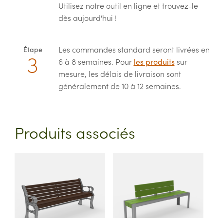
Utilisez notre outil en ligne et trouvez-le
dès aujourd'hui !
Les commandes standard seront livrées en
Étape
6 à 8 semaines. Pour
les produits
sur
mesure, les délais de livraison sont
généralement de 10 à 12 semaines.
Produits associés
This
This
product
product
has
has
multiple
multiple
variants.
variants.