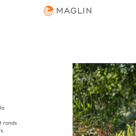
la
t ronds
s.