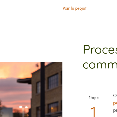
Voir le projet
Proce
comm
O
Étape
p
p