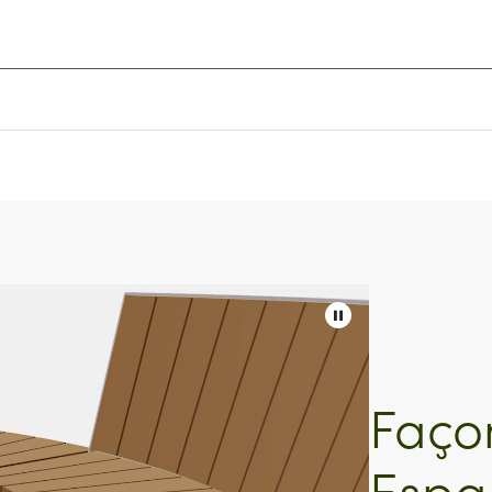
Faço
Espa