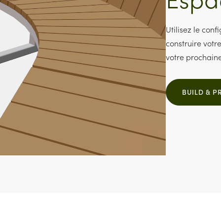
Utilisez le con
construire votre
votre prochaine
BUILD & P