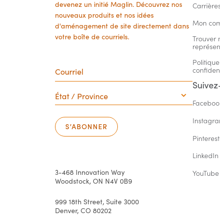
devenez un initié Maglin. Découvrez nos
Carrière
nouveaux produits et nos idées
Mon co
d'aménagement de site directement dans
votre boîte de courriels.
Trouver 
représen
Courriel
Politique
confident
Suivez
État
/
Province
Faceboo
Instagr
S’ABONNER
Pinterest
LinkedIn
3-468 Innovation Way
YouTube
Woodstock, ON N4V 0B9
999 18th Street, Suite 3000
Denver, CO 80202