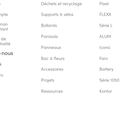
s
Déchets et recyclage
Pixel
mpte
Supports à vélos
FLEXX
mon 
Bollards
Série L
tant
Parasols
ALUM
 de 
ialité
Panneaux
Iconic
-nous
Bac à fleurs
Foro
k
Accessoires
Battery
am
Projets
Série 1050
Ressources
Kontur