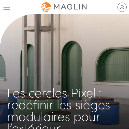
Passer
au
contenu
Les cercles Pixel :
redéfinir les sièges
modulaires pour
l’extérieur