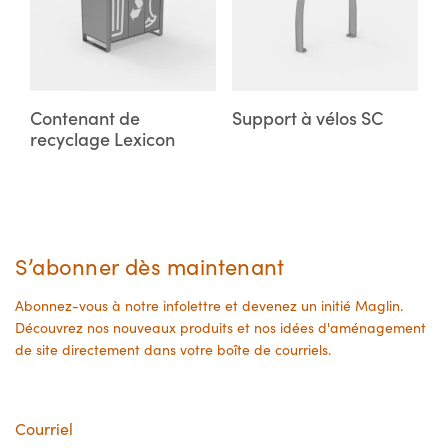
multiple
multiple
page
page
variants.
variants.
The
The
options
options
may
may
Contenant de
Support à vélos SC
recyclage Lexicon
be
be
chosen
chosen
on
on
the
the
product
product
S’abonner dès maintenant
page
page
Abonnez-vous à notre infolettre et devenez un initié Maglin.
Découvrez nos nouveaux produits et nos idées d'aménagement
de site directement dans votre boîte de courriels.
Courriel